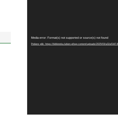
Odtwarzacz
Media error: Format(s) not supported or source(s) not found
video
Pobierz plik: https://biblioteka.lubien.pl/wp-content/uploads/2025/03/a32a53