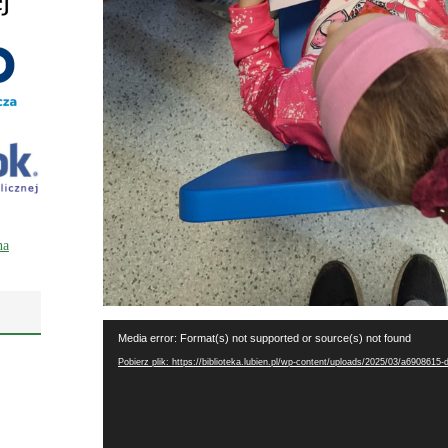
Odtwarzacz
Media error: Format(s) not supported or source(s) not found
video
Pobierz plik: https://biblioteka.lubien.pl/wp-content/uploads/2025/03/a69086