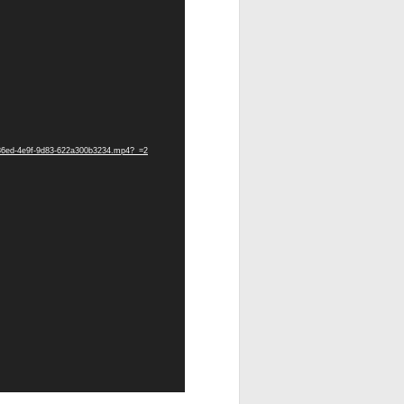
47-86ed-4e9f-9d83-622a300b3234.mp4?_=2