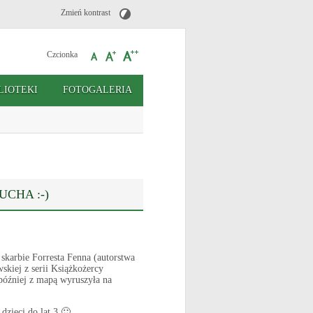
Zmień kontrast
Czcionka
LIOTEKI
FOTOGALERIA
CHA :-)
skarbie Forresta Fenna (autorstwa
skiej z serii Książkożercy
później z mapą wyruszyła na
dzieci do lat 3 🙂