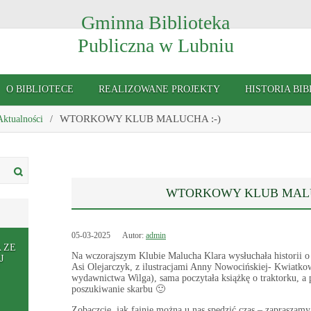
Gminna Biblioteka
Publiczna w Lubniu
O BIBLIOTECE
REALIZOWANE PROJEKTY
HISTORIA BIB
WTORKOWY KLUB MALUCHA :-)
Aktualności
WTORKOWY KLUB MALU
05-03-2025
Autor:
admin
 ZE
Na wczorajszym Klubie Malucha Klara wysłuchała historii o 
J
Asi Olejarczyk, z ilustracjami Anny Nowocińskiej- Kwiatkow
wydawnictwa Wilga), sama poczytała książkę o traktorku, a 
poszukiwanie skarbu 🙂
Zobaczcie, jak fajnie można u nas spędzić czas – zapraszamy 