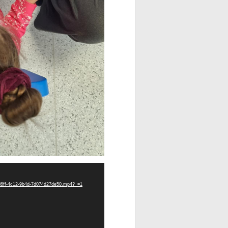
15-d6ff-4c12-9b4d-7d074d27de50.mp4?_=1