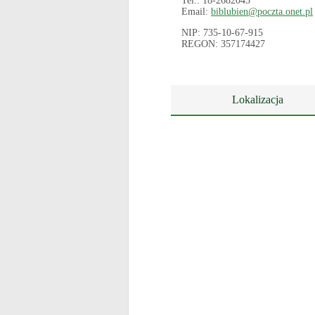
Tel.: 18-2682045
Email:
biblubien@poczta.onet.pl
NIP: 735-10-67-915
REGON: 357174427
Lokalizacja