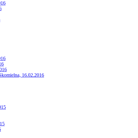
016
6
6
016
16
2016
 Skomielna, 16.02.2016
015
015
5