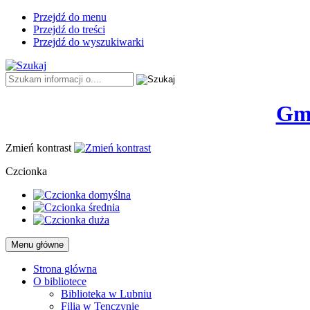
Przejdź do menu
Przejdź do treści
Przejdź do wyszukiwarki
Tutaj
wpisz
szukaną
Gmi
frazę:
Zmień kontrast
Czcionka
Menu główne
Strona główna
O bibliotece
Biblioteka w Lubniu
Filia w Tenczynie