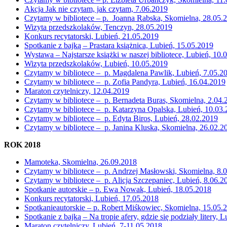
Akcja Jak nie czytam, jak czytam, 7.06.2019
Czytamy w bibliotece – p. Joanna Rabska, Skomielna, 28.05.
Wizyta przedszkolaków, Tenczyn, 28.05.2019
Konkurs recytatorski, Lubień, 21.05.2019
Spotkanie z bajką – Prastara książnica, Lubień, 15.05.2019
Wystawa – Najstarsze książki w naszej bibliotece, Lubień, 10.
Wizyta przedszkolaków, Lubień, 10.05.2019
Czytamy w bibliotece – p. Magdalena Pawlik, Lubień, 7.05.2
Czytamy w bibliotece – p. Zofia Pandyra, Lubień, 16.04.2019
Maraton czytelniczy, 12.04.2019
Czytamy w bibliotece – p. Bernadeta Buras, Skomielna, 2.04.
Czytamy w bibliotece – p. Katarzyna Opalska, Lubień, 10.03
Czytamy w bibliotece – p. Edyta Biros, Lubień, 28.02.2019
Czytamy w bibliotece – p. Janina Kluska, Skomielna, 26.02.2
ROK 2018
Mamoteka, Skomielna, 26.09.2018
Czytamy w bibliotece – p. Andrzej Masłowski, Skomielna, 8.
Czytamy w bibliotece – p. Alicja Szczepaniec, Lubień, 8.06.2
Spotkanie autorskie – p. Ewa Nowak, Lubień, 18.05.2018
Konkurs recytatorski, Lubień, 17.05.2018
Spotkanieautorskie – p. Robert Miśkowiec, Skomielna, 15.05.
Spotkanie z bajką – Na tropie afery, gdzie się podziały litery, 
Maraton czytelniczy, Lubień, 7-11.05.2018