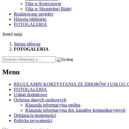
Filia w Krzeczowie
Filia w Skomielnej Białej
Realizowane projekty
Historia biblioteki
FOTOGALERIA
Jesteś tutaj:
Strona główna
FOTOGALERIA
Tutaj
wpisz
szukaną
Menu
frazę:
REGULAMIN KORZYSTANIA ZE ZBIORÓW I USŁUG G
FOTOGALERIA
Usługi dodatkowe
Ochrona danych osobowych
Klauzula informacyjna ogólna
Klauzula informacyjna dot. kanałów komunikacyjnych
Deklaracja dostępności
Polityka prywatności