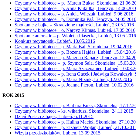
Czytamy w bibliotece – p. Marcin Buksa, Skomielna, 21.06.2
Czytamy w bibliotece – p. Anna Kukułka, Tenczyn, 14.06.201
Czytamy w bibliotece – p. Aniela Wilczak, Lubień, 9.06.2016
Czytamy w bibliotece – p. Dominika Paś, Tenczyn, 24.05.201
Spotkanie z bajką – Skradzione mądrości, Lubień, 23.05.2016
Czytamy w bibliotece – o. Narcyz Klimas, Lubień, 17.05.2016
Spotkanie autorskie – p. Wioletta Piasecka, Lubień, 13.05.2016
Konkurs recytatorski, Lubień, 10.05.2016
Czytamy w bibliotece – p. Maria Bal, Skomielna, 19.04.2016
Czytamy w bibliotece – p. Bożena Hajdas, Lubień, 15.04.2016
Czytamy w bibliotece – p. Marzena Rapacz, Tenczyn, 12.04.2
Czytamy w bibliotece – p. Szymon Sala, Skomielna, 15.03.20
Czytamy w bibliotece – p. Maria Szczepaniec, Lubień, 10.03.
Czytamy w bibliotece – p. Irena Gacek i Jadwiga Kowalczyk,
Czytamy w bibliotece – p. Maria Niżnik, Lubień, 12.02.2016
Czytamy w bibliotece – p. Joanna Pieron, Lubień, 10.02.2016
ROK 2015
Czytamy w bibliotece – p. Barbara Buksa, Skomielna, 17.12.2
Czytamy w bibliotece – ks. wikariusz, Skomielna, 24.11.2015
Dzień Postaci z bajek, Lubień, 6.11.2015
Czytamy w bibliotece – p. Halina Macioł, Skomielna, 27.10.2
Czytamy w bibliotece – p. Elżbieta Wojtan, Lubień, 21.10.201
Wizyta przedszkolaków, Lubień, 13.09.2015