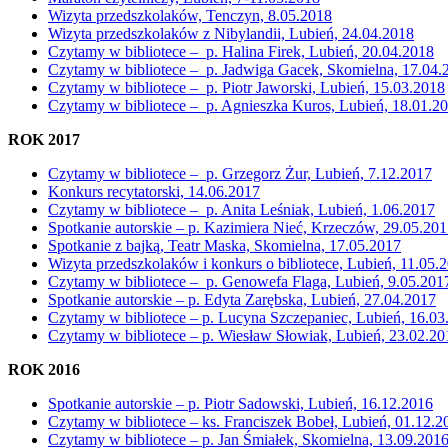
Wizyta przedszkolaków, Tenczyn, 8.05.2018
Wizyta przedszkolaków z Nibylandii, Lubień, 24.04.2018
Czytamy w bibliotece – p. Halina Firek, Lubień, 20.04.2018
Czytamy w bibliotece – p. Jadwiga Gacek, Skomielna, 17.04.
Czytamy w bibliotece – p. Piotr Jaworski, Lubień, 15.03.2018
Czytamy w bibliotece – p. Agnieszka Kuros, Lubień, 18.01.2
ROK 2017
Czytamy w bibliotece – p. Grzegorz Żur, Lubień, 7.12.2017
Konkurs recytatorski, 14.06.2017
Czytamy w bibliotece – p. Anita Leśniak, Lubień, 1.06.2017
Spotkanie autorskie – p. Kazimiera Nieć, Krzeczów, 29.05.20
Spotkanie z bajką, Teatr Maska, Skomielna, 17.05.2017
Wizyta przedszkolaków i konkurs o bibliotece, Lubień, 11.05.
Czytamy w bibliotece – p. Genowefa Flaga, Lubień, 9.05.201
Spotkanie autorskie – p. Edyta Zarębska, Lubień, 27.04.2017
Czytamy w bibliotece – p. Lucyna Szczepaniec, Lubień, 16.03
Czytamy w bibliotece – p. Wiesław Słowiak, Lubień, 23.02.20
ROK 2016
Spotkanie autorskie – p. Piotr Sadowski, Lubień, 16.12.2016
Czytamy w bibliotece – ks. Franciszek Bobeł, Lubień, 01.12.2
Czytamy w bibliotece – p. Jan Śmiałek, Skomielna, 13.09.201