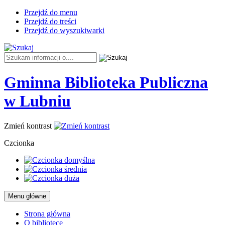
Przejdź do menu
Przejdź do treści
Przejdź do wyszukiwarki
Tutaj
wpisz
szukaną
Gminna Biblioteka Publiczna
frazę:
-
w Lubniu
Ochrona
Zmień kontrast
danych
Czcionka
osobowych
Menu główne
Strona główna
O bibliotece