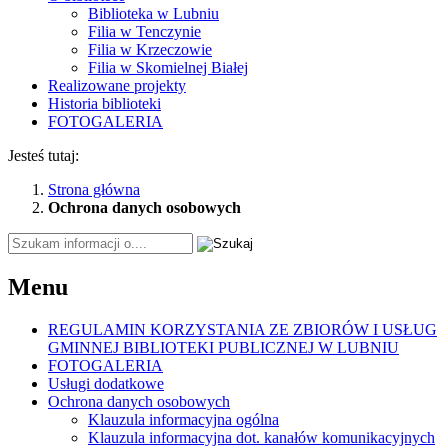
Biblioteka w Lubniu
Filia w Tenczynie
Filia w Krzeczowie
Filia w Skomielnej Białej
Realizowane projekty
Historia biblioteki
FOTOGALERIA
Jesteś tutaj:
Strona główna
Ochrona danych osobowych
Tutaj
wpisz
szukaną
Menu
frazę:
REGULAMIN KORZYSTANIA ZE ZBIORÓW I USŁUG
GMINNEJ BIBLIOTEKI PUBLICZNEJ W LUBNIU
FOTOGALERIA
Usługi dodatkowe
Ochrona danych osobowych
Klauzula informacyjna ogólna
Klauzula informacyjna dot. kanałów komunikacyjnych