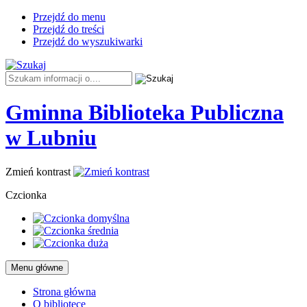
Przejdź do menu
Przejdź do treści
Przejdź do wyszukiwarki
Tutaj
wpisz
szukaną
Gminna Biblioteka Publiczna
frazę:
-
w Lubniu
WAKACYJNY
Zmień kontrast
LIPCOWY
Czcionka
ROZKŁAD
JAZDY
:-)
Menu główne
Strona główna
O bibliotece