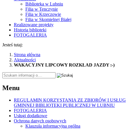
Biblioteka w Lubniu
Filia w Tenczynie
Filia w Krzeczowie
Filia w Skomielnej Białej
Realizowane projekty
Historia biblioteki
FOTOGALERIA
Jesteś tutaj:
Strona główna
Aktualności
WAKACYJNY LIPCOWY ROZKŁAD JAZDY :-)
Tutaj
wpisz
szukaną
Menu
frazę:
REGULAMIN KORZYSTANIA ZE ZBIORÓW I USŁUG
GMINNEJ BIBLIOTEKI PUBLICZNEJ W LUBNIU
FOTOGALERIA
Usługi dodatkowe
Ochrona danych osobowych
Klauzula informacyjna ogólna