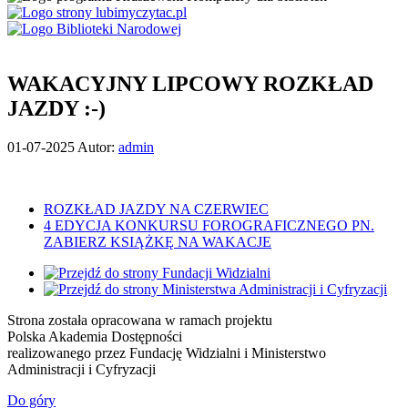
WAKACYJNY LIPCOWY ROZKŁAD
JAZDY :-)
Opublikowano
01-07-2025
Autor:
admin
w
dniu
Nawigacja
ROZKŁAD JAZDY NA CZERWIEC
4 EDYCJA KONKURSU FOROGRAFICZNEGO PN.
wpisu
ZABIERZ KSIĄŻKĘ NA WAKACJE
Strona została opracowana w ramach projektu
Polska Akademia Dostępności
realizowanego przez
Fundację Widzialni
i
Ministerstwo
Administracji i Cyfryzacji
Do góry