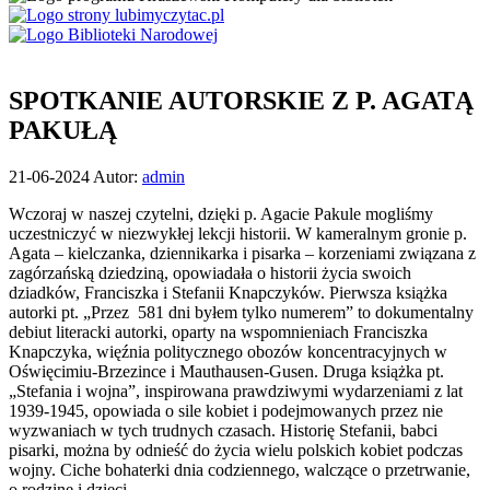
SPOTKANIE AUTORSKIE Z P. AGATĄ
PAKUŁĄ
Opublikowano
21-06-2024
Autor:
admin
w
Wczoraj w naszej czytelni, dzięki p. Agacie Pakule mogliśmy
dniu
uczestniczyć w niezwykłej lekcji historii. W kameralnym gronie p.
Agata – kielczanka, dziennikarka i pisarka – korzeniami związana z
zagórzańską dziedziną, opowiadała o historii życia swoich
dziadków, Franciszka i Stefanii Knapczyków. Pierwsza książka
autorki pt. „Przez 581 dni byłem tylko numerem” to dokumentalny
debiut literacki autorki, oparty na wspomnieniach Franciszka
Knapczyka, więźnia politycznego obozów koncentracyjnych w
Oświęcimiu-Brzezince i Mauthausen-Gusen. Druga książka pt.
„Stefania i wojna”, inspirowana prawdziwymi wydarzeniami z lat
1939-1945, opowiada o sile kobiet i podejmowanych przez nie
wyzwaniach w tych trudnych czasach. Historię Stefanii, babci
pisarki, można by odnieść do życia wielu polskich kobiet podczas
wojny. Ciche bohaterki dnia codziennego, walczące o przetrwanie,
o rodzinę i dzieci.