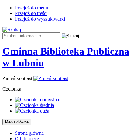
Przejdź do menu
Przejdź do treści
Przejdź do wyszukiwarki
Tutaj
wpisz
szukaną
Gminna Biblioteka Publiczna
frazę:
-
w Lubniu
SPOTKANIE
Zmień kontrast
AUTORSKIE
Czcionka
Z
P.
AGATĄ
Menu główne
PAKUŁĄ
Strona główna
O bibliotece