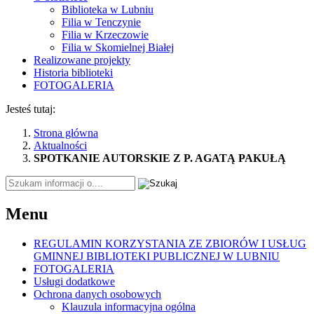
Biblioteka w Lubniu
Filia w Tenczynie
Filia w Krzeczowie
Filia w Skomielnej Białej
Realizowane projekty
Historia biblioteki
FOTOGALERIA
Jesteś tutaj:
Strona główna
Aktualności
SPOTKANIE AUTORSKIE Z P. AGATĄ PAKUŁĄ
Tutaj
wpisz
szukaną
Menu
frazę:
REGULAMIN KORZYSTANIA ZE ZBIORÓW I USŁUG
GMINNEJ BIBLIOTEKI PUBLICZNEJ W LUBNIU
FOTOGALERIA
Usługi dodatkowe
Ochrona danych osobowych
Klauzula informacyjna ogólna