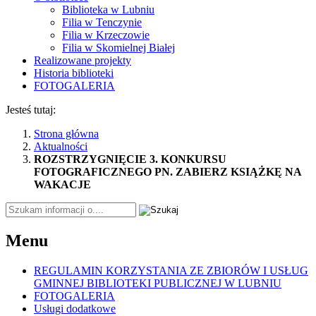
KSIĄŻKĘ
Biblioteka w Lubniu
Filia w Tenczynie
NA
Filia w Krzeczowie
Filia w Skomielnej Białej
WAKACJE
Realizowane projekty
Historia biblioteki
FOTOGALERIA
Jesteś tutaj:
Strona główna
Aktualności
ROZSTRZYGNIĘCIE 3. KONKURSU
FOTOGRAFICZNEGO PN. ZABIERZ KSIĄŻKĘ NA
WAKACJE
Tutaj
wpisz
szukaną
Menu
frazę:
REGULAMIN KORZYSTANIA ZE ZBIORÓW I USŁUG
GMINNEJ BIBLIOTEKI PUBLICZNEJ W LUBNIU
FOTOGALERIA
Usługi dodatkowe