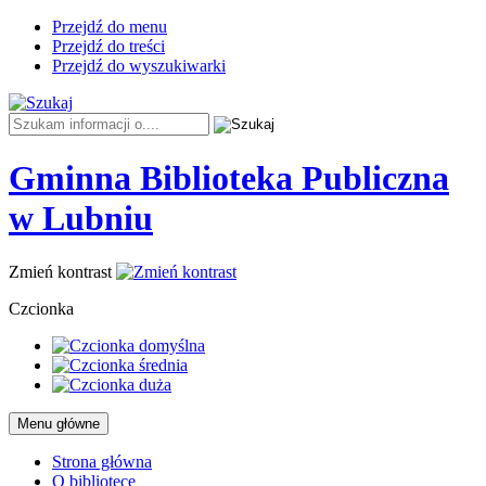
Przejdź do menu
Przejdź do treści
Przejdź do wyszukiwarki
Tutaj
wpisz
szukaną
Gminna Biblioteka Publiczna
frazę:
-
w Lubniu
ROZSTRZYGNIĘCI
Zmień kontrast
3.
Czcionka
KONKURSU
FOTOGRAFICZNE
PN.
Menu główne
ZABIERZ
Strona główna
O bibliotece