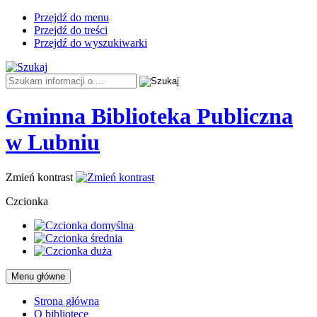
Przejdź do menu
Przejdź do treści
Przejdź do wyszukiwarki
Tutaj
wpisz
szukaną
Gminna Biblioteka Publiczna
frazę:
-
w Lubniu
ODWIEDZINY
Zmień kontrast
KLASY
Czcionka
II
A
Menu główne
Strona główna
O bibliotece