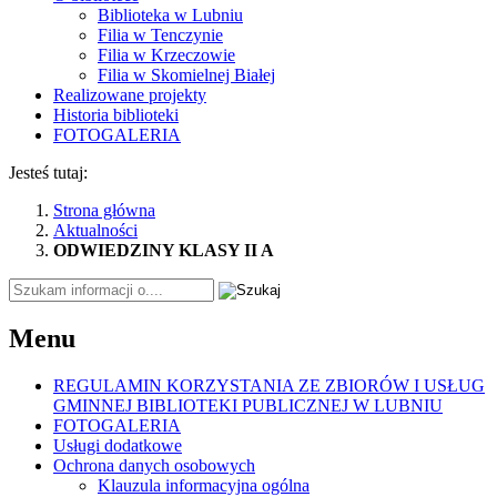
Biblioteka w Lubniu
Filia w Tenczynie
Filia w Krzeczowie
Filia w Skomielnej Białej
Realizowane projekty
Historia biblioteki
FOTOGALERIA
Jesteś tutaj:
Strona główna
Aktualności
ODWIEDZINY KLASY II A
Tutaj
wpisz
szukaną
Menu
frazę:
REGULAMIN KORZYSTANIA ZE ZBIORÓW I USŁUG
GMINNEJ BIBLIOTEKI PUBLICZNEJ W LUBNIU
FOTOGALERIA
Usługi dodatkowe
Ochrona danych osobowych
Klauzula informacyjna ogólna