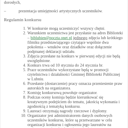
dorosłych,
– prezentacja umiejętności artystycznych uczestników.
Regulamin konkursu
W konkursie mogą uczestniczyć wszyscy chętni.
Warunkiem uczestnictwa jest przysłanie na adres Biblioteki
jednego
–
biblubien@poczta.onet.pl
zdjęcia lub krótkiego
filmiku przedstawiającego czytające wspólnie dwa
pokolenia – wnuków oraz dziadków oraz dołączenie
podpisanej deklaracji udziału.
Zdjęcia przesłane na konkurs w pierwszej edycji nie będą
uwzględnione.
Konkurs trwa od 10 stycznia do 24 stycznia br.
Prace uczestników wykorzystane będą w promocji
czytelnictwa i działalności Gminnej Biblioteki Publicznej
w Lubniu.
Przesłanie (dostarczenie) pracy oznacza przeniesienie praw
autorskich na organizatora.
Komisję konkursową powołuje organizator.
Podczas oceny komisja będzie kierunkować się
kreatywnym podejściem do tematu, jakością wykonania i
zgodnością z tematyką konkursu.
Laureaci otrzymają nagrody rzeczowe i dyplomy.
Organizator jest administratorem danych osobowych
uczestników konkursu, które są przetwarzane w celu
organizacji konkursu i ogłoszenia jego laureatów na