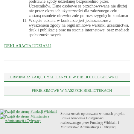
podstawie zgody udzielanej bezpośrednio przez
Uczestników. Dane osobowe są przechowywane nie dłużej
niż przez okres ich użyteczności dla założonego celu i
zostaną usunięte niezwłocznie po rozstrzygnięciu konkursu.
Wzięcie udziału w konkursie jest jednoznaczne z
wyrażeniem zgody na regulaminowe warunki uczestnictwa,
druk i publikację prac na stronie internetowej oraz mediach
społecznościowych.
DEKLARACJA UDZIAŁU
TERMINARZ ZAJĘĆ CYKLICZNYCH W BIBLIOTECE GŁÓWNEJ
FERIE ZIMOWE W NASZYCH BIBLIOTEKACH
Strona została opracowana w ramach projektu
Polska Akademia Dostępności
realizowanego przez
Fundację Widzialni
i
Ministerstwo Administracji i Cyfryzacji