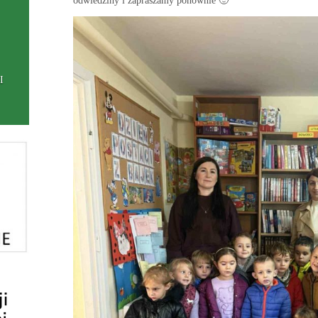
odwiedziny i zapraszamy ponownie 🙂
I