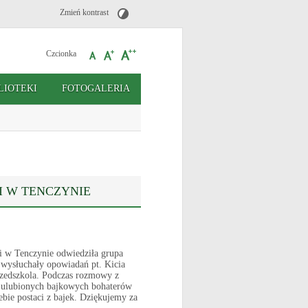
Zmień kontrast
Czcionka
LIOTEKI
FOTOGALERIA
II W TENCZYNIE
i w Tenczynie odwiedziła grupa
wysłuchały opowiadań pt. Kicia
przedszkola. Podczas rozmowy z
a ulubionych bajkowych bohaterów
ebie postaci z bajek. Dziękujemy za