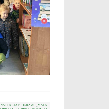
JNA EDYCJA PROGRAMU „MAŁA
A WIELKI CZŁOWIEK” W NASZEJ