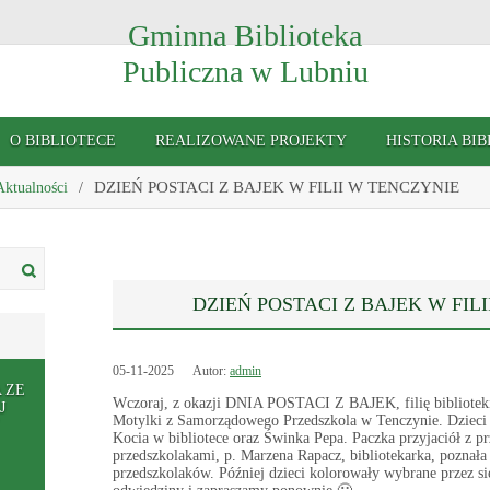
Gminna Biblioteka
Publiczna w Lubniu
O BIBLIOTECE
REALIZOWANE PROJEKTY
HISTORIA BIB
DZIEŃ POSTACI Z BAJEK W FILII W TENCZYNIE
Aktualności
DZIEŃ POSTACI Z BAJEK W FIL
05-11-2025
Autor:
admin
 ZE
Wczoraj, z okazji DNIA POSTACI Z BAJEK, filię bibliotek
J
Motylki z Samorządowego Przedszkola w Tenczynie. Dzieci 
Kocia w bibliotece oraz Świnka Pepa. Paczka przyjaciół z 
przedszkolakami, p. Marzena Rapacz, bibliotekarka, poznał
przedszkolaków. Później dzieci kolorowały wybrane przez si