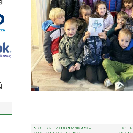
SPOTKANIE Z PODRÓŻNIKAMI –
KOLE
WERONIKĄ ŁUKASZEWSKĄ I
KSIĄŻK